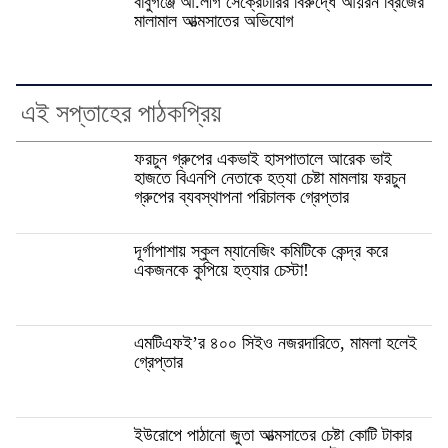
বাবুগঞ্জে আ.লীগ সেক্রেটারির বিরুদ্ধে আয়রন ব্রিজের
মালামাল আত্মসাতের অভিযোগ
এই সপ্তাহের পাঠকপ্রিয়
ফরচুন গ্রুপের একভাই হাসপাতালে আরেক ভাই
হাজতে বিএনপি নেতাকে হত্যা চেষ্টা মামলায় ফরচুন
গ্রুপের ব্যবস্থাপনা পরিচালক গ্রেপ্তার
দূর্গাপাশায় স্কুল ম্যানেজিং কমিটিকে কেন্দ্র করে
একজনকে কুপিয়ে হত্যার চেস্টা!
এমটিএফই’র ৪০০ সিইও নজরদারিতে, মামলা হলেই
গ্রেপ্তার
ইউরোপে পাঠানো জুতা আত্মসাতের চেষ্টা কোটি টাকার