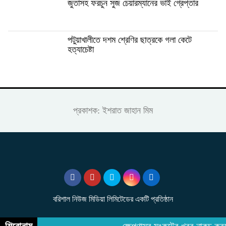
জুতাসহ ফরচুন সুজ চেয়ারম্যানের ভাই গ্রেপ্তার
পটুয়াখালীতে দশম শ্রেণির ছাত্রকে গলা কেটে
হত্যাচেষ্টা
প্রকাশক: ইশরাত জাহান মিম
বরিশাল নিউজ মিডিয়া লিমিটেডের একটি প্রতিষ্ঠান