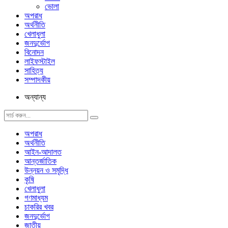
ভোলা
অপরাধ
অর্থনীতি
খেলাধুলা
জনদুর্ভোগ
বিনোদন
লাইফস্টাইল
সাহিত্য
সম্পাদকীয়
অন্যান্য
অপরাধ
অর্থনীতি
আইন-আদালত
আন্তর্জাতিক
উন্নয়ন ও সমৃদ্ধি
কৃষি
খেলাধুলা
গণমাধ্যম
চাকরির খবর
জনদুর্ভোগ
জাতীয়