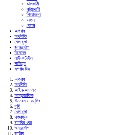
ঝালকাঠী
পটুয়াখালী
পিরোজপুর
বরগুনা
ভোলা
অপরাধ
অর্থনীতি
খেলাধুলা
জনদুর্ভোগ
বিনোদন
লাইফস্টাইল
সাহিত্য
সম্পাদকীয়
অপরাধ
অর্থনীতি
আইন-আদালত
আন্তর্জাতিক
উন্নয়ন ও সমৃদ্ধি
কৃষি
খেলাধুলা
গণমাধ্যম
চাকরির খবর
জনদুর্ভোগ
জাতীয়