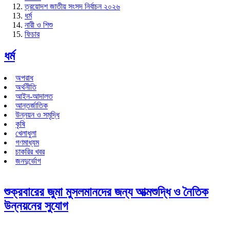
ত্রয়োদশ জাতীয় সংসদ নির্বাচন ২০২৬
ধর্ম
নারী ও শিশু
ফিচার
ধর্ম
অপরাধ
অর্থনীতি
আইন-আদালত
আন্তর্জাতিক
উন্নয়ন ও সমৃদ্ধি
কৃষি
খেলাধুলা
গণমাধ্যম
চাকরির খবর
জনদুর্ভোগ
শুক্রবারের জুমা মুসলমানদের জন্য আত্মশুদ্ধি ও নৈতিক
উন্নয়নের সুযোগ