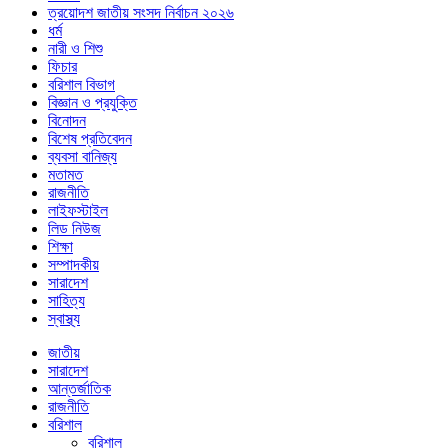
ত্রয়োদশ জাতীয় সংসদ নির্বাচন ২০২৬
ধর্ম
নারী ও শিশু
ফিচার
বরিশাল বিভাগ
বিজ্ঞান ও প্রযুক্তি
বিনোদন
বিশেষ প্রতিবেদন
ব্যবসা বানিজ্য
মতামত
রাজনীতি
লাইফস্টাইল
লিড নিউজ
শিক্ষা
সম্পাদকীয়
সারাদেশ
সাহিত্য
স্বাস্থ্য
জাতীয়
সারাদেশ
আন্তর্জাতিক
রাজনীতি
বরিশাল
বরিশাল