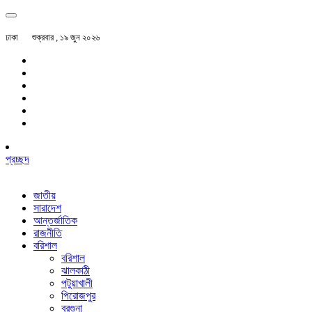
ঢাকা
শুক্রবার , ১৯ জুন ২০২৬
প্রচ্ছদ
জাতীয়
সারাদেশ
আন্তর্জাতিক
রাজনীতি
বরিশাল
বরিশাল
ঝালকাঠী
পটুয়াখালী
পিরোজপুর
বরগুনা