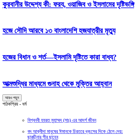
কুরবানীর উদ্দেশ্য কী: ফরয, ওয়াজিব ও ইসলামের দৃষ্টিভঙ্গি
হজে সৌদি আরবে ১৩ বাংলাদেশি হজযাত্রীর মৃত্যু
হজের বিধান ও শর্ত—ইসলামি দৃষ্টিতে কারা বাধ্য?
আত্মশুদ্ধির মাধ্যমে গুনাহ থেকে মুক্তির আহ্বান
আরও পড়ুন
পাঠকপ্রিয় - ধর্ম
বিশ্বনবী হযরত মুহাম্মদ (সাঃ) এর আদর্শ জীবন
বদ আক্বীদা মানুষের ঈমানকে চিরতরে ধ্বংসের দিকে ঠেলে দেয়:
ছারছীনার পীর ছাহেব