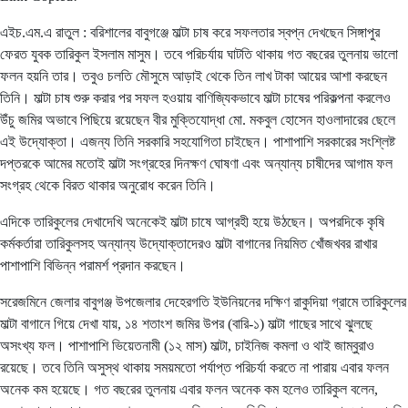
এইচ.এম.এ রাতুল : বরিশালের বাবুগঞ্জে মাল্টা চাষ করে সফলতার স্বপ্ন দেখছেন সিঙ্গাপুর
ফেরত যুবক তারিকুল ইসলাম মাসুম। তবে পরিচর্যায় ঘাটতি থাকায় গত বছরের তুলনায় ভালো
ফলন হয়নি তার। তবুও চলতি মৌসুমে আড়াই থেকে তিন লাখ টাকা আয়ের আশা করছেন
তিনি। মাল্টা চাষ শুরু করার পর সফল হওয়ায় বাণিজ্যিকভাবে মাল্টা চাষের পরিকল্পনা করলেও
উঁচু জমির অভাবে পিছিয়ে রয়েছেন বীর মুক্তিযোদ্ধা মো. মকবুল হোসেন হাওলাদারের ছেলে
এই উদ্যোক্তা। এজন্য তিনি সরকারি সহযোগিতা চাইছেন। পাশাপাশি সরকারের সংশ্লিষ্ট
দপ্তরকে আমের মতোই মাল্টা সংগ্রহের দিনক্ষণ ঘোষণা এবং অন্যান্য চাষীদের আগাম ফল
সংগ্রহ থেকে বিরত থাকার অনুরোধ করেন তিনি।
এদিকে তারিকুলের দেখাদেখি অনেকেই মাল্টা চাষে আগ্রহী হয়ে উঠছেন। অপরদিকে কৃষি
কর্মকর্তারা তারিকুলসহ অন্যান্য উদ্যোক্তাদেরও মাল্টা বাগানের নিয়মিত খোঁজখবর রাখার
পাশাপাশি বিভিন্ন পরামর্শ প্রদান করছেন।
সরেজমিনে জেলার বাবুগঞ্জ উপজেলার দেহেরগতি ইউনিয়নের দক্ষিণ রাকুদিয়া গ্রামে তারিকুলের
মাল্টা বাগানে গিয়ে দেখা যায়, ১৪ শতাংশ জমির উপর (বারি-১) মাল্টা গাছের সাথে ঝুলছে
অসংখ্য ফল। পাশাপাশি ভিয়েতনামী (১২ মাস) মাল্টা, চাইনিজ কমলা ও থাই জাম্বুরাও
রয়েছে। তবে তিনি অসুস্থ থাকায় সময়মতো পর্যাপ্ত পরিচর্যা করতে না পারায় এবার ফলন
অনেক কম হয়েছে। গত বছরের তুলনায় এবার ফলন অনেক কম হলেও তারিকুল বলেন,