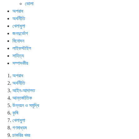
ভোলা
অপরাধ
অর্থনীতি
খেলাধুলা
জনদুর্ভোগ
বিনোদন
লাইফস্টাইল
সাহিত্য
সম্পাদকীয়
অপরাধ
অর্থনীতি
আইন-আদালত
আন্তর্জাতিক
উন্নয়ন ও সমৃদ্ধি
কৃষি
খেলাধুলা
গণমাধ্যম
চাকরির খবর