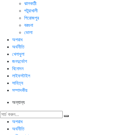
ঝালকাঠী
পটুয়াখালী
পিরোজপুর
বরগুনা
ভোলা
অপরাধ
অর্থনীতি
খেলাধুলা
জনদুর্ভোগ
বিনোদন
লাইফস্টাইল
সাহিত্য
সম্পাদকীয়
অন্যান্য
অপরাধ
অর্থনীতি