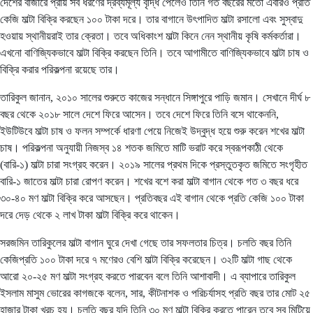
দেশের বাজারে প্রায় সব ধরণের দ্রব্যমূল্য বৃদ্ধি পেলেও তিনি গত বছরের মতো এবারও প্রতি
কেজি মাল্টা বিক্রি করছেন ১০০ টাকা দরে। তার বাগানে উৎপাদিত মাল্টা রসালো এবং সুস্বাদু
হওয়ায় স্থানীয়রাই তার ক্রেতা। তবে অধিকাংশ মাল্টা কিনে নেন স্থানীয় কৃষি কর্মকর্তারা।
এখনো বাণিজ্যিকভাবে মাল্টা বিক্রি করছেন তিনি। তবে আগামীতে বাণিজ্যিকভাবে মাল্টা চাষ ও
বিক্রি করার পরিকল্পনা রয়েছে তার।
তারিকুল জানান, ২০১০ সালের শুরুতে কাজের সন্ধানে সিঙ্গাপুরে পাড়ি জমান। সেখানে দীর্ঘ ৮
বছর থেকে ২০১৮ সালে দেশে ফিরে আসেন। তবে দেশে ফিরে তিনি বসে থাকেননি,
ইউটিউবে মাল্টা চাষ ও ফলন সম্পর্কে ধারণা পেয়ে নিজেই উদ্বুদ্ধ হয়ে শুরু করেন শখের মাল্টা
চাষ। পরিকল্পনা অনুযায়ী নিজস্ব ১৪ শতক জমিতে মাটি ভরাট করে স্বরূপকাঠী থেকে
(বারি-১) মাল্টা চারা সংগ্রহ করেন। ২০১৯ সালের প্রথম দিকে প্রস্তুতকৃত জমিতে সংগৃহীত
বারি-১ জাতের মাল্টা চারা রোপণ করেন। শখের বশে করা মাল্টা বাগান থেকে গত ৩ বছর ধরে
৩০-৪০ মণ মাল্টা বিক্রি করে আসছেন। প্রতিবছর এই বাগান থেকে প্রতি কেজি ১০০ টাকা
দরে দেড় থেকে ২ লাখ টাকা মাল্টা বিক্রি করে থাকেন।
সরজমিন তারিকুলের মাল্টা বাগান ঘুরে দেখা গেছে তার সফলতার চিত্র। চলতি বছর তিনি
কেজিপ্রতি ১০০ টাকা দরে ৭ মণেরও বেশি মাল্টা বিক্রি করেছেন। ৩২টি মাল্টা গাছ থেকে
আরো ২০-২৫ মণ মাল্টা সংগ্রহ করতে পারবেন বলে তিনি আশাবাদী। এ ব্যাপারে তারিকুল
ইসলাম মাসুম ভোরের কাগজকে বলেন, সার, কীটনাশক ও পরিচর্যাসহ প্রতি বছর তার মোট ২৫
হাজার টাকা খরচ হয়। চলতি বছর যদি তিনি ৩০ মণ মাল্টা বিক্রি করতে পারেন তবে সব মিটিয়ে