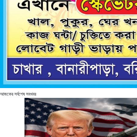
আজকের সর্বশেষ সবখবর