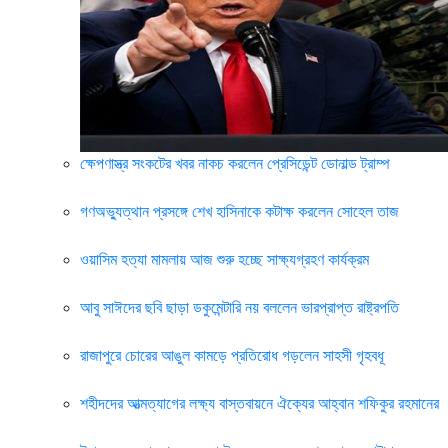
ক্ষেপণাস্ত্র সংকটের খবর নাকচ করলেন প্রেসিডেন্ট ডোনাল্ড ট্রাম্প
গণঅভ্যুত্থান প্রসঙ্গে শেখ হাসিনাকে কটাক্ষ করলেন সোহেল তাজ
ওয়াসিম হত্যা মামলায় আজ শুরু হচ্ছে সাক্ষ্যগ্রহণ কার্যক্রম
আবু সাঈদের ছবি ছাড়া ডকুমেন্টারি নয় বললেন ভারপ্রাপ্ত রাষ্ট্রপতি
রাজাপুরে চোরের আঙুল কামড়ে প্রতিরোধ গড়লেন সাহসী গৃহবধূ
শহীদদের আত্মত্যাগের লক্ষ্য বাস্তবায়নে ঐক্যের আহ্বান শফিকুর রহমানের