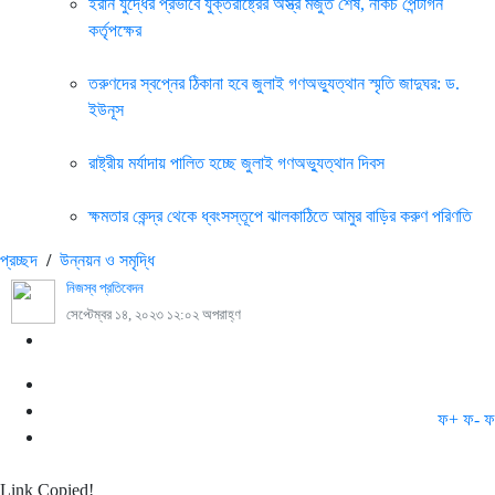
ইরান যুদ্ধের প্রভাবে যুক্তরাষ্ট্রের অস্ত্র মজুত শেষ, নাকচ পেন্টাগন
কর্তৃপক্ষের
তরুণদের স্বপ্নের ঠিকানা হবে জুলাই গণঅভ্যুত্থান স্মৃতি জাদুঘর: ড.
ইউনূস
রাষ্ট্রীয় মর্যাদায় পালিত হচ্ছে জুলাই গণঅভ্যুত্থান দিবস
ক্ষমতার কেন্দ্র থেকে ধ্বংসস্তূপে ঝালকাঠিতে আমুর বাড়ির করুণ পরিণতি
প্রচ্ছদ
/
উন্নয়ন ও সমৃদ্ধি
নিজস্ব প্রতিবেদন
সেপ্টেম্বর ১৪, ২০২৩ ১২:০২ অপরাহ্ণ
ফ+
ফ-
ফ
Link Copied!