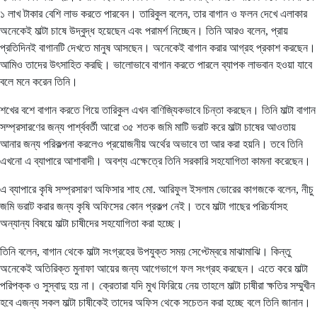
১ লাখ টাকার বেশি লাভ করতে পারবেন। তারিকুল বলেন, তার বাগান ও ফলন দেখে এলাকার
অনেকেই মাল্টা চাষে উদ্বুদ্ধ হয়েছেন এবং পরামর্শ নিচ্ছেন। তিনি আরও বলেন, প্রায়
প্রতিদিনই বাগানটি দেখতে মানুষ আসছেন। অনেকেই বাগান করার আগ্রহ প্রকাশ করছেন।
আমিও তাদের উৎসাহিত করছি। ভালোভাবে বাগান করতে পারলে ব্যাপক লাভবান হওয়া যাবে
বলে মনে করেন তিনি।
শখের বশে বাগান করতে গিয়ে তারিকুল এখন বাণিজ্যিকভাবে চিন্তা করছেন। তিনি মাল্টা বাগান
সম্প্রসারণের জন্য পার্শ্ববর্তী আরো ৩৫ শতক জমি মাটি ভরাট করে মাল্টা চাষের আওতায়
আনার জন্য পরিকল্পনা করলেও প্রয়োজনীয় অর্থের অভাবে তা আর করা হয়নি। তবে তিনি
এখনো এ ব্যাপারে আশাবাদী। অবশ্য এক্ষেত্রে তিনি সরকারি সহযোগিতা কামনা করেছেন।
এ ব্যাপারে কৃষি সম্প্রসারণ অফিসার শাহ মো. আরিফুল ইসলাম ভোরের কাগজকে বলেন, নীচু
জমি ভরাট করার জন্য কৃষি অফিসের কোন প্রকল্প নেই। তবে মাল্টা গাছের পরিচর্যাসহ
অন্যান্য বিষয়ে মাল্টা চাষীদের সহযোগিতা করা হচ্ছে।
তিনি বলেন, বাগান থেকে মাল্টা সংগ্রহের উপযুক্ত সময় সেপ্টেম্বরে মাঝামাঝি। কিন্তু
অনেকেই অতিরিক্ত মুনাফা আয়ের জন্য আগেভাগে ফল সংগ্রহ করছেন। এতে করে মাল্টা
পরিপক্ক ও সুস্বাদু হয় না। ক্রেতারা যদি মুখ ফিরিয়ে নেয় তাহলে মাল্টা চাষীরা ক্ষতির সম্মুখীন
হবে এজন্য সকল মাল্টা চাষীকেই তাদের অফিস থেকে সচেতন করা হচ্ছে বলে তিনি জানান।