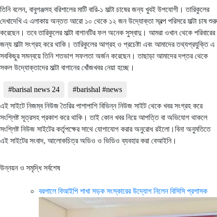
তিনি বলেন, বাবুগঞ্জসহ বরিশালের মাটি বারি-১ মাল্টা চাষের জন্য খুবই উপযোগী। তারিকুলের
দেখাদেখি এ এলাকায় অন্তত আরো ১০ থেকে ১২ জন উদ্যোক্তা স্বল্প পরিসরে মাল্টা চাষ শুরু
করেছেন। তবে তারিকুলের মাল্টা বাগানটির ফল অনেক সুস্বাদু। আমরা ওখান থেকে পরিবারের
জন্য মাল্টা সংগ্রহ করে থাকি। তারিকুলের আগ্রহ ও প্রচেষ্টা এবং আমাদের তথ্যপ্রযুক্তি এ
সবকিছুর সমন্বয়ে তিনি শতভাগ সফলতা অর্জন করেছেন। তাছাড়া আমাদের দপ্তর থেকে
সকল উদ্যোক্তাদের মাল্টা বাগানের খোঁজখবর নেয়া হচ্ছে।
#barisal news 24
#barishal #news
এই সাইটে নিজম্ব নিউজ তৈরির পাশাপাশি বিভিন্ন নিউজ সাইট থেকে খবর সংগ্রহ করে
সংশ্লিষ্ট সূত্রসহ প্রকাশ করে থাকি। তাই কোন খবর নিয়ে আপত্তি বা অভিযোগ থাকলে
সংশ্লিষ্ট নিউজ সাইটের কর্তৃপক্ষের সাথে যোগাযোগ করার অনুরোধ রইলো।বিনা অনুমতিতে
এই সাইটের সংবাদ, আলোকচিত্র অডিও ও ভিডিও ব্যবহার করা বেআইনি।
উন্নয়ন ও সমৃদ্ধি সর্বশেষ
বরশালে বিআইপি শাখা সড়ক সংস্কারের উদ্যোগ নিলেন বিসিসি প্রশাসক