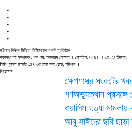
বরিশাল নিউজ মিডিয়া লিমিটেডের একটি প্রতিষ্ঠান
ব্যবস্থাপনা সম্পাদক : খান মো: আমজাদ হোসেন
। মোবাইল: 01911152522 ঠিকানাঃ
সিটি প্লাজা মার্কেট ৩৪৪-৩য় তলা সদর রোড, বরিশাল ।
শিরোনাম
ক্ষেপণাস্ত্র সংকটের খবর না
গণঅভ্যুত্থান প্রসঙ্গে শ
ওয়াসিম হত্যা মামলায় আজ শু
আবু সাঈদের ছবি ছাড়া ডকুমে