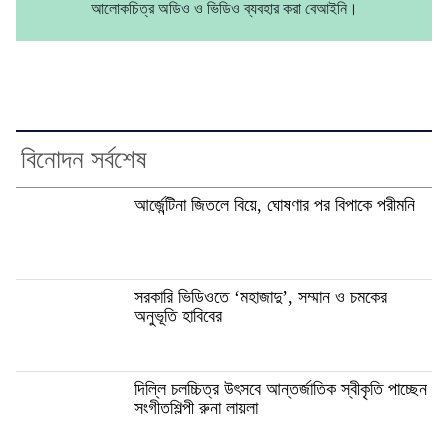
আলোকচিত্র অডিও ও ভিডিও ব্যবহার করা বেআইনি।
বিনোদন সর্বশেষ
আর্জেন্টিনা জিতলে বিয়ে, ঘোষণার পর বিপাকে পরীমনি
সরকারি ভিডিওতে ‘মহাজাদু’, সম্মান ও চমকের
অনুভূতি হাবিবের
দিল্লি চলচ্চিত্র উৎসবে আন্তর্জাতিক স্বীকৃতি পাচ্ছেন
সংগীতশিল্পী রুনা লায়লা