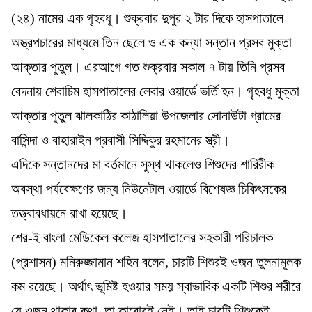
(২৪) নামের এক গৃহবধূ। শুক্রবার দুপুর ২ টার দিকে হাসপাতালে
অস্ত্রপচারের মাধ্যমে তিন ছেলে ও এক কন্যা সন্তান প্রসব মুক্তা
আক্তার পুতুল। এরআগে গত শুক্রবার সকাল ৭ টায় তিনি প্রসব
বেদনায় শেবাচিম হাসপাতালের লেবার ওয়ার্ডে ভর্তি হন। গৃহবধু মুক্তা
আক্তার পুতুল ঝালকাঠির কাঠালিয়া উপজেলার সোনাউটা গ্রামের
বাসিন্দা ও বাহারাইন প্রবাসী সিদ্দিকুর রহমানের স্ত্রী।
এদিকে সন্তানদের মা বর্তমানে সুস্থ থাকলেও শিশুদের শারিরীক
অবস্থা পর্যবেক্ষণের জন্য নিউনেটাল ওয়ার্ডে বিশেষজ্ঞ চিকিৎসকের
তত্ত্বাবধায়নে রাখা হয়েছে।
শের-ই বাংলা মেডিকেল কলেজ হাসপাতালের সহকারী পরিচালক
(প্রশাসন) মনিরুজ্জামান শহিন বলেন, চারটি শিশুরই ওজন তুলনামূলক
কম রয়েছে। অর্থাৎ ভূমিষ্ট হওয়ার সময় স্বাভাবিক একটি শিশুর শরীরে
যে ওজন থাকার কথা, তা কারোরই নেই। তাই চারটি শিশুকেই