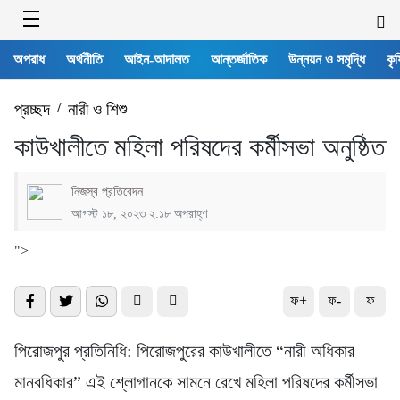
অপরাধ
অর্থনীতি
আইন-আদালত
আন্তর্জাতিক
উন্নয়ন ও সমৃদ্ধি
কৃষ
প্রচ্ছদ
/
নারী ও শিশু
কাউখালীতে মহিলা পরিষদের কর্মীসভা অনুষ্ঠিত
নিজস্ব প্রতিবেদন
আগস্ট ১৮, ২০২৩ ২:১৮ অপরাহ্ণ
">
ফ+
ফ-
ফ
পিরোজপুর প্রতিনিধি: পিরোজপুরের কাউখালীতে “নারী অধিকার
মানবধিকার” এই শ্লোগানকে সামনে রেখে মহিলা পরিষদের কর্মীসভা