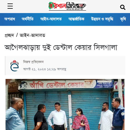
অপরাধ
অর্থনীতি
আইন-আদালত
আন্তর্জাতিক
উন্নয়ন ও সমৃদ্ধি
কৃষি
প্রচ্ছদ
/
আইন-আদালত
আগৈলঝাড়ায় দুই ডেন্টাল কেয়ার সিলগালা
নিজস্ব প্রতিবেদন
আগস্ট ২১, ২০২৩ ১২:২৯ অপরাহ্ণ