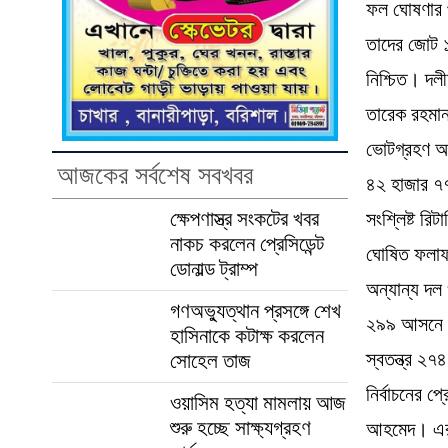
ফল ঘোষণার 
তাদের জোট 
নিশ্চিত। দলী
তারেক রহমা
ভোটগ্রহণ অন
আজকের সর্বশেষ সবখবর
৪২ হাজার ৭
ক্ষেপণাস্ত্র সংকটের খবর
সংশ্লিষ্ট রিটার
নাকচ করলেন প্রেসিডেন্ট
ঘোষিত ফলাফ
ডোনাল্ড ট্রাম্প
অন্যান্য দল
গণঅভ্যুত্থান প্রসঙ্গে শেখ
২৯৯ আসনে মো
হাসিনাকে কটাক্ষ করলেন
স্বতন্ত্র ২৭
সোহেল তাজ
নির্বাচনের প
ওয়াসিম হত্যা মামলায় আজ
শুরু হচ্ছে সাক্ষ্যগ্রহণ
আহমেদ। এরপর