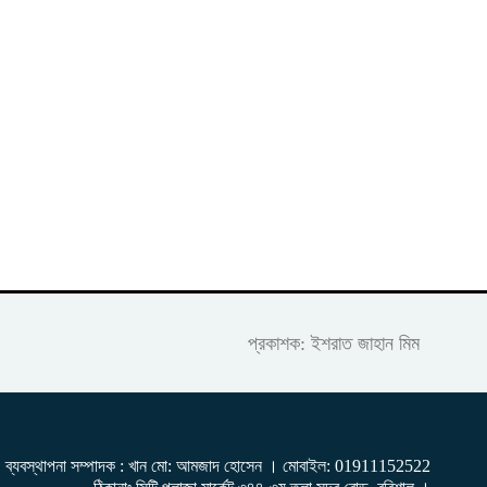
প্রকাশক: ইশরাত জাহান মিম
ব্যবস্থাপনা সম্পাদক : খান মো: আমজাদ হোসেন
। মোবাইল: 01911152522