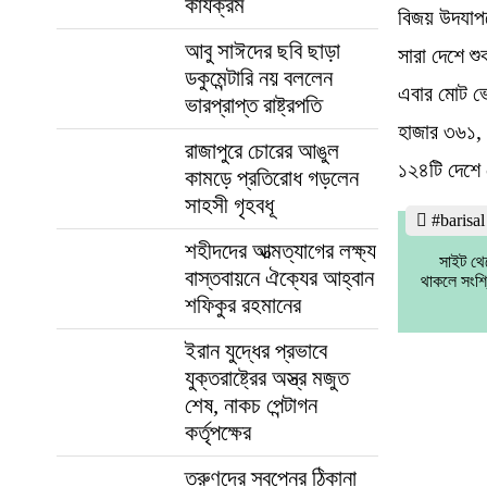
কার্যক্রম
বিজয় উদযাপন
আবু সাঈদের ছবি ছাড়া
সারা দেশে শ
ডকুমেন্টারি নয় বললেন
এবার মোট ভ
ভারপ্রাপ্ত রাষ্ট্রপতি
হাজার ৩৬১,
রাজাপুরে চোরের আঙুল
১২৪টি দেশে 
কামড়ে প্রতিরোধ গড়লেন
সাহসী গৃহবধূ
#barisa
শহীদদের আত্মত্যাগের লক্ষ্য
সাইট থে
বাস্তবায়নে ঐক্যের আহ্বান
থাকলে সংশ্
শফিকুর রহমানের
ইরান যুদ্ধের প্রভাবে
যুক্তরাষ্ট্রের অস্ত্র মজুত
শেষ, নাকচ পেন্টাগন
কর্তৃপক্ষের
তরুণদের স্বপ্নের ঠিকানা