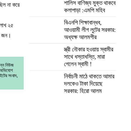
শালিস বাণিজ্য মুক্ত থাকবে
ছিল না করে
কলাপাড়া :এমপি মহিব
বিএনপি শিক্ষাবান্ধব,
 লাখ ২৫
আওয়ামী লীগ লুটের সরকার:
৩২ জন।
অধ্যক্ষ আলমগীর
স্ত্রী নৌকার হওয়ায় স্বামীর
সাথে ধস্তাধস্তি, মারা
গেলেন স্বামী !
িন্ন নিউজ
া অভিযোগ
নির্বাচনী মাঠে থাকতে আমার
ইটের সংবাদ,
দলকেও টাকা দিয়েছে
সরকার: হিরো আলম