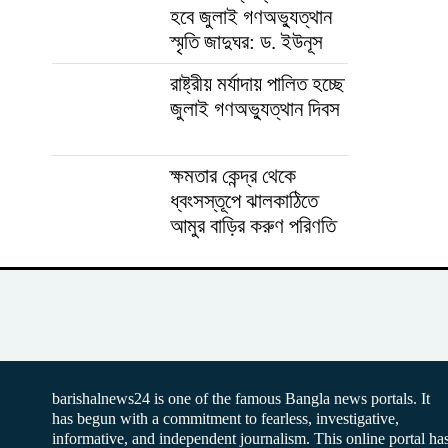
হবে জুলাই গণঅভ্যুত্থান
স্মৃতি জাদুঘর: ড. ইউনূস
রাষ্ট্রীয় মর্যাদায় পালিত হচ্ছে
জুলাই গণঅভ্যুত্থান দিবস
ক্ষমতার কেন্দ্র থেকে
ধ্বংসস্তূপে ঝালকাঠিতে
আমুর বাড়ির করুণ পরিণতি
barishalnews24 is one of the famous Bangla news portals. It
has begun with a commitment to fearless, investigative,
informative, and independent journalism. This online portal ha