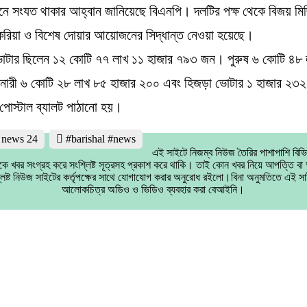
ে সংযত থাকার আহ্বান জানিয়েছে বিএনপি। দলটির পক্ষ থেকে বিজয় মি
ুকরিয়া ও বিশেষ দোয়ার আয়োজনের সিদ্ধান্ত নেওয়া হয়েছে।
োটার ছিলেন ১২ কোটি ৭৭ লাখ ১১ হাজার ৭৯৩ জন। পুরুষ ৬ কোটি ৪৮
 নারী ৬ কোটি ২৮ লাখ ৮৫ হাজার ২০০ এবং হিজড়া ভোটার ১ হাজার ২
পোস্টাল ব্যালট পাঠানো হয়।
l news 24
#barishal #news
এই সাইটে নিজম্ব নিউজ তৈরির পাশাপাশি বিভ
কে খবর সংগ্রহ করে সংশ্লিষ্ট সূত্রসহ প্রকাশ করে থাকি। তাই কোন খবর নিয়ে আপত্তি ব
লিষ্ট নিউজ সাইটের কর্তৃপক্ষের সাথে যোগাযোগ করার অনুরোধ রইলো।বিনা অনুমতিতে এই সা
আলোকচিত্র অডিও ও ভিডিও ব্যবহার করা বেআইনি।