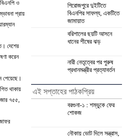
 বিএনপি ও
পিরোজপুরে দুইটিতে
বিএনপির সাফল্য, একটিতে
ভাবনা প্রায়
জামায়াত
য়ারম্যান
বরিশালের ছয়টি আসনে
ধানের শীষের ঝড়
্ত। দেশের
োষণা করেন
নারী নেতৃত্বের পর পুরুষ
প্রধানমন্ত্রীর প্রত্যাবর্তন
সন পেয়েছে।
্থগিত থাকায়
এই সপ্তাহের পাঠকপ্রিয়
হাজার ৭৫৫,
বরগুনা-১ : শম্ভুকে ফের
শোকজ
ী জাফর
নৌকায় ভোট দিলে সন্ত্রাস,