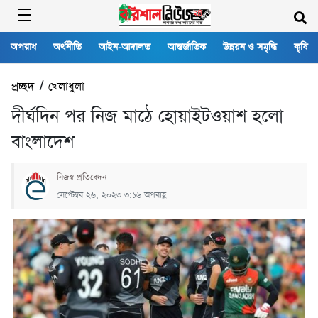
অপরাধ
অর্থনীতি
আইন-আদালত
আন্তর্জাতিক
উন্নয়ন ও সমৃদ্ধি
কৃষি
প্রচ্ছদ
/
খেলাধুলা
দীর্ঘদিন পর নিজ মাঠে হোয়াইটওয়াশ হলো
বাংলাদেশ
নিজস্ব প্রতিবেদন
সেপ্টেম্বর ২৬, ২০২৩ ৩:১৬ অপরাহ্ণ