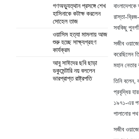
গণঅভ্যুত্থান প্রসঙ্গে শেখ
বাংলাদেশকে 
হাসিনাকে কটাক্ষ করলেন
রাস্তা-ব্রিজ
সোহেল তাজ
সবকিছু পুনর
ওয়াসিম হত্যা মামলায় আজ
শুরু হচ্ছে সাক্ষ্যগ্রহণ
সজীব ওয়াজেদ
কার্যক্রম
করেছিলেন ত
আবু সাঈদের ছবি ছাড়া
মহান নেতার 
ডকুমেন্টারি নয় বললেন
ভারপ্রাপ্ত রাষ্ট্রপতি
তিনি বলেন, 
প্রবৃদ্ধির 
১৯৭১-এর পর
পালানোর পথ
সজীব ওয়াজেদ