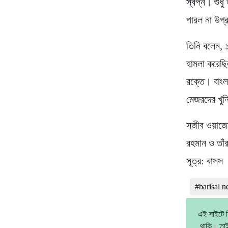
স্বপ্ন। শুধ
পারল না উগ্
তিনি বলেন,
হামলা করেছি
রক্তে। বাংল
মেজরদের খুন
সজীব ওয়াজেদ
রহমান ও তাঁ
সূত্র: বাসস
#barisal 
এই সাইটে ন
থাকি। তাই