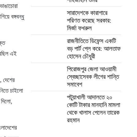
 ভাঙাচোরা
সারাদেশকে কারাগারে
িয়ে বঙ্গবন্ধু
পরিণত করেছে সরকার:
মির্জা ফখরুল
রাজনীতিতে ডিফেন্স একটি
ক্ত
বড় পার্ট প্লে করে: আলতাফ
রেছিল এই
হোসেন চৌধুরী
পিরোজপুর জেলা আওয়ামী
স্বেচ্ছাসেবক লীগের শান্তি
ন, দেশের
সমাবেশ
 নিতে চাইলো
পটুয়াখালী আদালতে ২০
 দিলো,
কোটি টাকার মানহানি মামলা
থেকে খালাস পেলেন তারেক
রহমান
ংলাদেশের