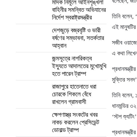
বলেছেন, জাতি
মাদক নির্মূলে আইনশৃঙ্খলা
বাহিনীর সমন্বিত অভিযানের
তিনি বলেন, 
নির্দেশ স্বরাষ্ট্রমন্ত্রীর
এই মানুষটির
দেশজুড়ে বজ্রবৃষ্টি ও ভারী
বর্ষণের সম্ভাবনা, সতর্কতার
সজীব ওয়াজে
আহ্বান
এ কথা লিখ
জন্মসূত্রে নাগরিকত্ব
ইস্যুতে আদালতের মুখোমুখি
প্রধানমন্ত্র
হতে পারেন ট্রাম্প
মুক্তির সনদ
রাজাপুরে হাতেনাতে ধরা
চোরকে শিকলে বেঁধে
তিনি বলেন, 
রাখলেন গ্রামবাসী
ধানমন্ডির ৩২
ক্ষেপণাস্ত্র সংকটের খবর
‘স্টপ শ্যুট
নাকচ করলেন প্রেসিডেন্ট
ডোনাল্ড ট্রাম্প
প্রধানমন্ত্র