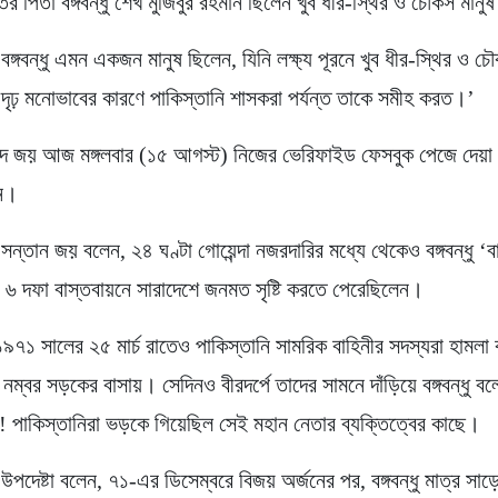
র পিতা বঙ্গবন্ধু শেখ মুজিবুর রহমান ছিলেন খুব ধীর-স্থির ও চৌকস মানু
‘বঙ্গবন্ধু এমন একজন মানুষ ছিলেন, যিনি লক্ষ্য পূরনে খুব ধীর-স্থির ও
 দৃঢ় মনোভাবের কারণে পাকিস্তানি শাসকরা পর্যন্ত তাকে সমীহ করত।’
দ জয় আজ মঙ্গলবার (১৫ আগস্ট) নিজের ভেরিফাইড ফেসবুক পেজে দেয়া
েন।
ীর সন্তান জয় বলেন, ২৪ ঘণ্টা গোয়েন্দা নজরদারির মধ্যে থেকেও বঙ্গবন্ধু ‘ব
’ ৬ দফা বাস্তবায়নে সারাদেশে জনমত সৃষ্টি করতে পেরেছিলেন।
১৯৭১ সালের ২৫ মার্চ রাতেও পাকিস্তানি সামরিক বাহিনীর সদস্যরা হামলা
 নম্বর সড়কের বাসায়। সেদিনও বীরদর্পে তাদের সামনে দাঁড়িয়ে বঙ্গবন্ধু ব
িং’! পাকিস্তানিরা ভড়কে গিয়েছিল সেই মহান নেতার ব্যক্তিত্বের কাছে।
ীর উপদেষ্টা বলেন, ৭১-এর ডিসেম্বরে বিজয় অর্জনের পর, বঙ্গবন্ধু মাত্র সা