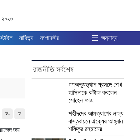
্ট ২০২৩
স্টাইল
সাহিত্য
সম্পাদকীয়
অন্যান্য
রাজনীতি সর্বশেষ
গণঅভ্যুত্থান প্রসঙ্গে শেখ
হাসিনাকে কটাক্ষ করলেন
সোহেল তাজ
শহীদদের আত্মত্যাগের লক্ষ্য
ফ-
ফ
বাস্তবায়নে ঐক্যের আহ্বান
শফিকুর রহমানের
 ওয়াজেদ জয়