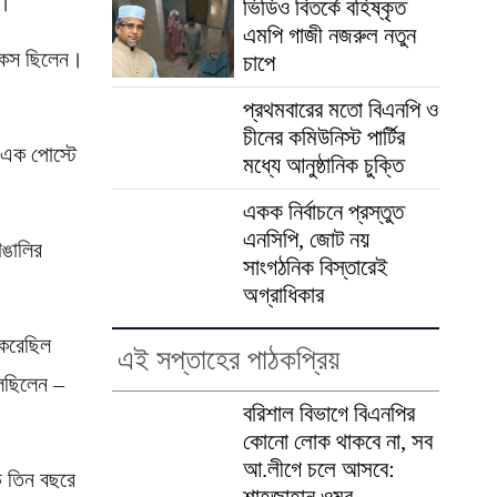
ষ।
ভিডিও বিতর্কে বহিষ্কৃত
এমপি গাজী নজরুল নতুন
 চৌকস ছিলেন।
চাপে
প্রথমবারের মতো বিএনপি ও
চীনের কমিউনিস্ট পার্টির
 এক পোস্টে
মধ্যে আনুষ্ঠানিক চুক্তি
একক নির্বাচনে প্রস্তুত
এনসিপি, জোট নয়
াঙালির
সাংগঠনিক বিস্তারেই
অগ্রাধিকার
 করেছিল
এই সপ্তাহের পাঠকপ্রিয়
লেছিলেন –
বরিশাল বিভাগে বিএনপির
কোনো লোক থাকবে না, সব
আ.লীগে চলে আসবে:
ড়ে তিন বছরে
শাহজাহান ওমর