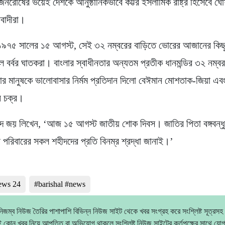
ু জনরোষের ভয়েই দেশকে আনুষ্ঠানিকভাবে কট্টর ইসলামিক রাষ্ট্র হিসেবে ঘ
রবাদীরা।
 ১৯৭৫ সালের ১৫ আগস্ট, সেই ৩২ নম্বরের বাড়িতে ভোরের আজানের কি
ল বর্বর ঘাতকরা। বাংলার স্বাধীনতার অন্যতম প্রতীক ধানমন্ডির ৩২ নম্
ার মানুষকে ভালোবাসার নির্মম প্রতিদান দিলো বেঈমান মোশতাক-জিয়া এব
ি চক্র।
 জয় লিখেন, ‘আজ ১৫ আগস্ট জাতীয় শোক দিবস। জাতির পিতা বঙ্গবন্ধু 
র পরিবারের সকল শহীদদের প্রতি বিনম্র শ্রদ্ধা জানাই।’
news 24
#barishal #news
িজম্ব নিউজ তৈরির পাশাপাশি বিভিন্ন নিউজ সাইট থেকে খবর সংগ্রহ করে সংশ্লিষ্ট সূত্রসহ
 কোন খবর নিয়ে আপত্তি বা অভিযোগ থাকলে সংশ্লিষ্ট নিউজ সাইটের কর্তৃপক্ষের সাথে যো