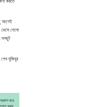
োষণা করতে
ছু আগেই
বর ভেসে গেলো
ং দলছুট
শেখ মুজিবুর
 প্রকাশ করে
গাযোগ করার