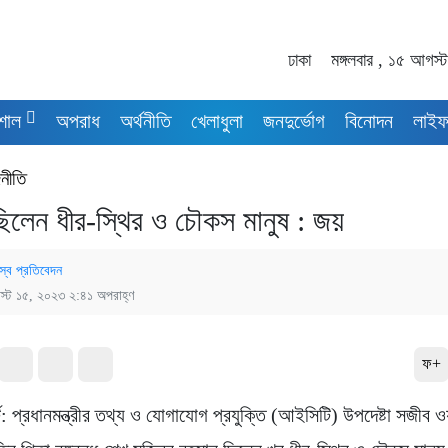
ঢাকা
মঙ্গলবার , ১৫ আগস
শাল
অপরাধ
অর্থনীতি
খেলাধুলা
জনদুর্ভোগ
বিনোদন
লাইফ
নীতি
ু ছিলেন ধীর-স্থির ও চৌকস মানুষ : জয়
স্ব প্রতিবেদন
্ট ১৫, ২০২৩ ২:৪১ অপরাহ্ণ
ফ+
্ট: প্রধানমন্ত্রীর তথ্য ও যোগাযোগ প্রযুক্তি (আইসিটি) উপদেষ্টা সজীব