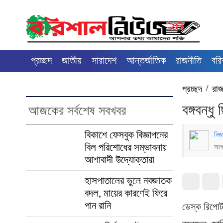
প্রচ্ছদ
জাতীয়
সারাদেশ
আন্তর্জাতিক
রাজনীতি
বরি
প্রচ্ছদ
/
রাজ
বঙ্গবন্ধ
আজকের সর্বশেষ সবখবর
বিকাশে ফেসবুক বিজ্ঞাপনের
নিজ
বিল পরিশোধের সম্ভাবনায়
আগস
আশাবাদী উদ্যোক্তারা
হাসপাতালের ভুলে নবজাতক
বদল, মায়ের কারণেই ফিরে
পান রানি
ডেস্ক রিপোর