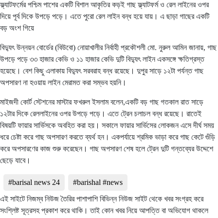
ফ্ল্যাটফর্মের পশ্চিম পাশের একটি বিশাল আকৃতির কড়ই গাছ ফ্ল্যাটফর্ম ও রেল লাইনের ওপর
দিয়ে পূর্ব দিকে উপড়ে পড়ে। এতে পুরো রেল লাইন বন্ধ হয়ে যায়। এ ছাড়া গাছের একটি
বড় অংশ গিয়ে
বিদ্যুৎ উন্নয়ন বোর্ডের (বিউবো) নোয়াখালীর নির্বাহী প্রকৌশলী মো. নুরুল আমিন জানায়, গাছ
উপড়ে পড়ে ৩৩ হাজার কেভি ও ১১ হাজার কেভি দুটি বিদ্যুৎ লাইন একসঙ্গে ক্ষতিগ্রস্ত
হয়েছে। বেশ কিছু এলাকায় বিদ্যুৎ সরবরাহ বন্ধ রয়েছে। দুপুর সাড়ে ১২টা পর্যন্ত গাছ
অপসারণ না হওয়ায় লাইন মেরামত করা সম্ভব হয়নি।
মাইজদী কোর্ট স্টেশনের মাস্টার ফখরুল ইসলাম বলেন,একটি বড় গাছ গতকাল রাত সাড়ে
১২টার দিকে রেললাইনের ওপর উপড়ে পড়ে। এতে ট্রেন চলাচল বন্ধ রয়েছে। রাতেই
বিষয়টি ফায়ার সার্ভিসকে অবহিত করা হয়। সকালে ফায়ার সার্ভিসের লোকজন এসে দীর্ঘ সময়
ধরে চেষ্টা করে গাছ অপসারণ করতে ব্যর্থ হন। একপর্যায়ে শ্রমিক ভাড়া করে গাছ কেটে গুঁড়ি
করে অপসারণের কাজ শুরু করেছেন। গাছ অপসারণ শেষ হলে ট্রেন দুটি গন্তব্যের উদ্দেশে
ছেড়ে যাবে।
#barisal news 24
#barishal #news
এই সাইটে নিজম্ব নিউজ তৈরির পাশাপাশি বিভিন্ন নিউজ সাইট থেকে খবর সংগ্রহ করে
সংশ্লিষ্ট সূত্রসহ প্রকাশ করে থাকি। তাই কোন খবর নিয়ে আপত্তি বা অভিযোগ থাকলে