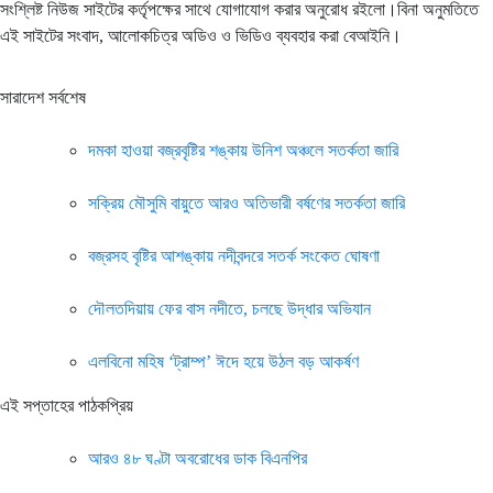
সংশ্লিষ্ট নিউজ সাইটের কর্তৃপক্ষের সাথে যোগাযোগ করার অনুরোধ রইলো।বিনা অনুমতিতে
এই সাইটের সংবাদ, আলোকচিত্র অডিও ও ভিডিও ব্যবহার করা বেআইনি।
সারাদেশ সর্বশেষ
দমকা হাওয়া বজ্রবৃষ্টির শঙ্কায় উনিশ অঞ্চলে সতর্কতা জারি
সক্রিয় মৌসুমি বায়ুতে আরও অতিভারী বর্ষণের সতর্কতা জারি
বজ্রসহ বৃষ্টির আশঙ্কায় নদীবন্দরে সতর্ক সংকেত ঘোষণা
দৌলতদিয়ায় ফের বাস নদীতে, চলছে উদ্ধার অভিযান
এলবিনো মহিষ ‘ট্রাম্প’ ঈদে হয়ে উঠল বড় আকর্ষণ
এই সপ্তাহের পাঠকপ্রিয়
আরও ৪৮ ঘণ্টা অবরোধের ডাক বিএনপির