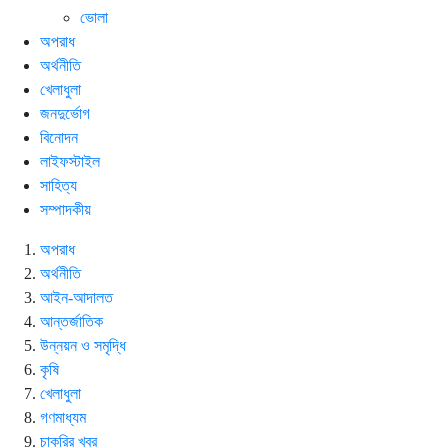
ভোলা
অপরাধ
অর্থনীতি
খেলাধুলা
জনদুর্ভোগ
বিনোদন
লাইফস্টাইল
সাহিত্য
সম্পাদকীয়
অপরাধ
অর্থনীতি
আইন-আদালত
আন্তর্জাতিক
উন্নয়ন ও সমৃদ্ধি
কৃষি
খেলাধুলা
গণমাধ্যম
চাকরির খবর