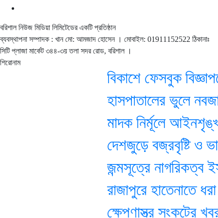
বরিশাল নিউজ মিডিয়া লিমিটেডের একটি প্রতিষ্ঠান
ব্যবস্থাপনা সম্পাদক : খান মো: আমজাদ হোসেন
। মোবাইল: 01911152522 ঠিকানাঃ
সিটি প্লাজা মার্কেট ৩৪৪-৩য় তলা সদর রোড, বরিশাল ।
শিরোনাম
বিকাশে ফেসবুক বিজ্ঞাপ
হাসপাতালের ভুলে নবজা
মাদক নির্মূলে আইনশৃঙ্খলা
দেশজুড়ে বজ্রবৃষ্টি ও ভা
জন্মসূত্রে নাগরিকত্ব ইস
রাজাপুরে হাতেনাতে ধরা 
ক্ষেপণাস্ত্র সংকটের খবর