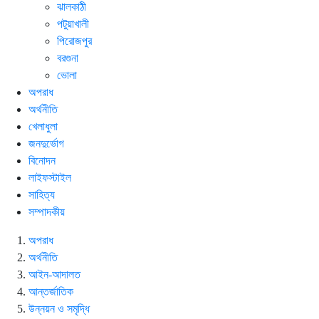
ঝালকাঠী
পটুয়াখালী
পিরোজপুর
বরগুনা
ভোলা
অপরাধ
অর্থনীতি
খেলাধুলা
জনদুর্ভোগ
বিনোদন
লাইফস্টাইল
সাহিত্য
সম্পাদকীয়
অপরাধ
অর্থনীতি
আইন-আদালত
আন্তর্জাতিক
উন্নয়ন ও সমৃদ্ধি