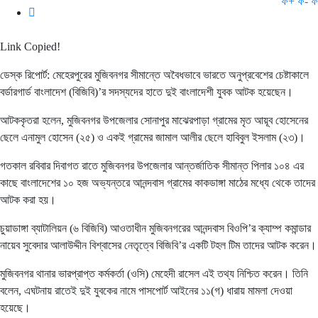
ফ+
ফ-
ফ
Link Copied!
ডেস্ক রিপোর্ট: মেহেরপুরের মুজিবনগর সীমান্তে অবৈধভাবে ভারতে অনুপ্রবেশের চেষ্টাকালে
বর্ডারগার্ড বাংলাদেশ (বিজিবি)’র সদস্যদের হাতে দুই বাংলাদেশী যুবক আটক হয়েছেন।
আটককৃতরা হলেন, মুজিবনগর উপজেলার সোনাপুর মাঝেরপাড়া গ্রামের মৃত আয়ূব হোসেনের
ছেলে এনামুল হোসেন (২৫) ও একই গ্রামের জামাল আলীর ছেলে হাবিবুল ইসলাম (২৩)।
গতকাল রবিবার দিবাগত রাতে মুজিবনগর উপজেলার আন্তর্জাতিক সীমান্ত পিলার ১০৪ এর
কাছে বাংলাদেশের ১০ হজ অভ্যন্তরে আনন্দবাস গ্রামের কাকডাঙ্গা মাঠের মধ্যে থেকে তাদের
আটক করা হয়।
চুয়াডাঙ্গা ব্যাটালিয়ন (৬ বিজিবি) আওতাধীন মুজিবনগরের আনন্দবাস বিওপি’র ক্যাম্প কমান্ডার
নায়েব সুবেদার আলাউদ্দীন বিশ্বাসের নেতৃত্বে বিজিবি’র একটি টহল টিম তাদের আটক করেন।
মুজিবনগর থানার ভারপ্রাপ্ত কর্মকর্তা (ওসি) মেহেদী রাসেল এই তথ্য নিশ্চিত করেন। তিনি
বলেন, এঘটনায় রাতেই দুই যুবকের নামে পাসপোর্ট আইনের ১১(গ) ধারায় মামলা দেওয়া
হয়েছে।