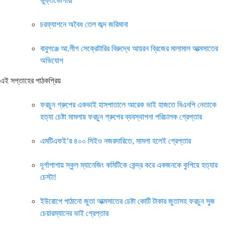
ভুক্তভোগীরা
চরফ্যাশনে অবৈধ তেল জব্দ জরিমানা
বাবুগঞ্জে আ.লীগ সেক্রেটারির বিরুদ্ধে আয়রন ব্রিজের মালামাল আত্মসাতের
অভিযোগ
এই সপ্তাহের পাঠকপ্রিয়
ফরচুন গ্রুপের একভাই হাসপাতালে আরেক ভাই হাজতে বিএনপি নেতাকে
হত্যা চেষ্টা মামলায় ফরচুন গ্রুপের ব্যবস্থাপনা পরিচালক গ্রেপ্তার
এমটিএফই’র ৪০০ সিইও নজরদারিতে, মামলা হলেই গ্রেপ্তার
দূর্গাপাশায় স্কুল ম্যানেজিং কমিটিকে কেন্দ্র করে একজনকে কুপিয়ে হত্যার
চেস্টা!
ইউরোপে পাঠানো জুতা আত্মসাতের চেষ্টা কোটি টাকার জুতাসহ ফরচুন সুজ
চেয়ারম্যানের ভাই গ্রেপ্তার