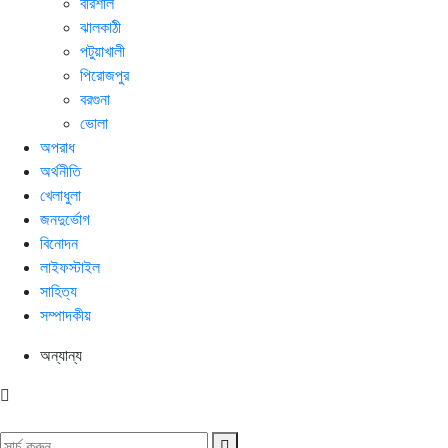
বরিশাল
ঝালকাঠী
পটুয়াখালী
পিরোজপুর
বরগুনা
ভোলা
অপরাধ
অর্থনীতি
খেলাধুলা
জনদুর্ভোগ
বিনোদন
লাইফস্টাইল
সাহিত্য
সম্পাদকীয়
অন্যান্য