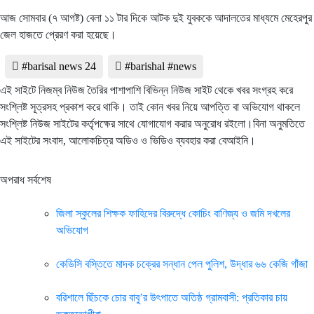
আজ সোমবার (৭ আগষ্ট) বেলা ১১ টার দিকে আটক দুই যুবককে আদালতের মাধ্যমে মেহেরপুর
জেল হাজতে প্রেরণ করা হয়েছে।
#barisal news 24
#barishal #news
এই সাইটে নিজম্ব নিউজ তৈরির পাশাপাশি বিভিন্ন নিউজ সাইট থেকে খবর সংগ্রহ করে
সংশ্লিষ্ট সূত্রসহ প্রকাশ করে থাকি। তাই কোন খবর নিয়ে আপত্তি বা অভিযোগ থাকলে
সংশ্লিষ্ট নিউজ সাইটের কর্তৃপক্ষের সাথে যোগাযোগ করার অনুরোধ রইলো।বিনা অনুমতিতে
এই সাইটের সংবাদ, আলোকচিত্র অডিও ও ভিডিও ব্যবহার করা বেআইনি।
অপরাধ সর্বশেষ
জিলা স্কুলের শিক্ষক ফাহিদের বিরুদ্ধে কোচিং বাণিজ্য ও জমি দখলের
অভিযোগ
কেডিসি বস্তিতে মাদক চক্রের সন্ধান পেল পুলিশ, উদ্ধার ৬৬ কেজি গাঁজা
বরিশালে ছিঁচকে চোর বাবু’র উৎপাতে অতিষ্ঠ গ্রামবাসী: প্রতিকার চায়