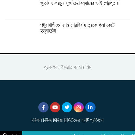
জুতাসহ ফরচুন সুজ চেয়ারম্যানের ভাই গ্রেপ্তার
পটুয়াখালীতে দশম শ্রেণির ছাত্রকে গলা কেটে
হত্যাচেষ্টা
প্রকাশক: ইশরাত জাহান মিম
বরিশাল নিউজ মিডিয়া লিমিটেডের একটি প্রতিষ্ঠান