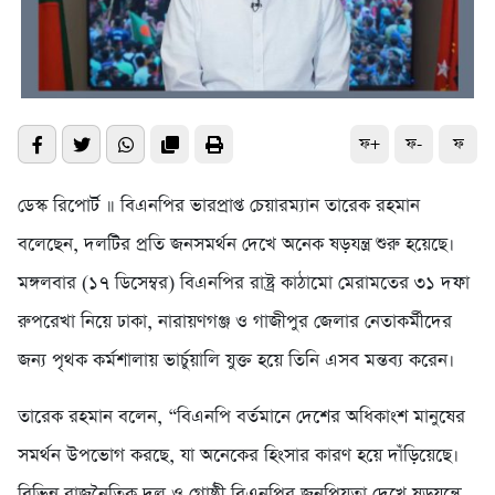
ফ+
ফ-
ফ
ডেস্ক রিপোর্ট ॥ বিএনপির ভারপ্রাপ্ত চেয়ারম্যান তারেক রহমান
বলেছেন, দলটির প্রতি জনসমর্থন দেখে অনেক ষড়যন্ত্র শুরু হয়েছে।
মঙ্গলবার (১৭ ডিসেম্বর) বিএনপির রাষ্ট্র কাঠামো মেরামতের ৩১ দফা
রুপরেখা নিয়ে ঢাকা, নারায়ণগঞ্জ ও গাজীপুর জেলার নেতাকর্মীদের
জন্য পৃথক কর্মশালায় ভার্চুয়ালি যুক্ত হয়ে তিনি এসব মন্তব্য করেন।
তারেক রহমান বলেন, “বিএনপি বর্তমানে দেশের অধিকাংশ মানুষের
সমর্থন উপভোগ করছে, যা অনেকের হিংসার কারণ হয়ে দাঁড়িয়েছে।
বিভিন্ন রাজনৈতিক দল ও গোষ্ঠী বিএনপির জনপ্রিয়তা দেখে ষড়যন্ত্রে