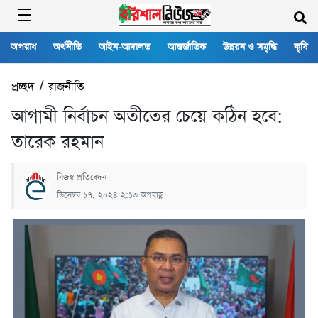
অপরাধ
অর্থনীতি
আইন-আদালত
আন্তর্জাতিক
উন্নয়ন ও সমৃদ্ধি
কৃষি
প্রচ্ছদ
/
রাজনীতি
আগামী নির্বাচন অতীতের চেয়ে কঠিন হবে:
তারেক রহমান
নিজস্ব প্রতিবেদন
ডিসেম্বর ১৭, ২০২৪ ২:১৩ অপরাহ্ণ