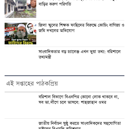
বাড়ির করুণ পরিণতি
জিলা স্কুলের শিক্ষক ফাহিদের বিরুদ্ধে কোচিং বাণিজ্য ও
জমি দখলের অভিযোগ
সাংবাদিকতার বড় চ্যালেঞ্জ এখন ভুয়া তথ্য: বরিশালে
তথ্যমন্ত্রী
এই সপ্তাহের পাঠকপ্রিয়
বরিশাল বিভাগে বিএনপির কোনো লোক থাকবে না,
সব আ.লীগে চলে আসবে: শাহজাহান ওমর
জাতীয় নির্বাচন সুষ্ঠু করতে সাংবাদিকদের সহযোগিতা
চাইলেন বিএমপি কমিশনার