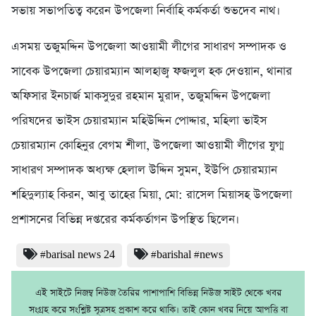
সভায় সভাপতিত্ব করেন উপজেলা নির্বাহি কর্মকর্তা শুভদেব নাথ।
এসময় তজুমদ্দিন উপজেলা আওয়ামী লীগের সাধারণ সম্পাদক ও
সাবেক উপজেলা চেয়ারম্যান আলহাজ্ব ফজলুল হক দেওয়ান, থানার
অফিসার ইনচার্জ মাকসুদুর রহমান মুরাদ, তজুমদ্দিন উপজেলা
পরিষদের ভাইস চেয়ারম্যান মহিউদ্দিন পোদ্দার, মহিলা ভাইস
চেয়ারম্যান কোহিনুর বেগম শীলা, উপজেলা আওয়ামী লীগের যুগ্ম
সাধারণ সম্পাদক অধ্যক্ষ হেলাল উদ্দিন সুমন, ইউপি চেয়ারম্যান
শহিদুল্যাহ কিরন, আবু তাহের মিয়া, মো: রাসেল মিয়াসহ উপজেলা
প্রশাসনের বিভিন্ন দপ্তরের কর্মকর্তাগন উপস্থিত ছিলেন।
#barisal news 24
#barishal #news
এই সাইটে নিজম্ব নিউজ তৈরির পাশাপাশি বিভিন্ন নিউজ সাইট থেকে খবর
সংগ্রহ করে সংশ্লিষ্ট সূত্রসহ প্রকাশ করে থাকি। তাই কোন খবর নিয়ে আপত্তি বা