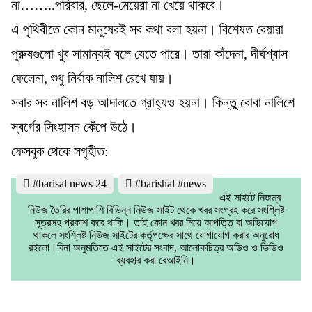
না……..পরিবার, ছেলে-মেয়েরা না খেয়ে থাকবে।
এ পৃথিবীতে কোন মানুষেরই সব কথা বলা হয়না। বিশেষত বেয়ারা
পুরুষগুলো খুব সামান্যই বলে যেতে পারে। তারা কাঁদেনা, দীর্ঘশ্বাস
ফেলেনা, শুধু নির্বাক নালিশ রেখে যায়।
সবার সব নালিশ বড় আদালতে গ্রাহ্যও হয়না। কিন্তু বোবা নালিশে
স্বর্গের সিংহাসন কেঁপে উঠে।
ফেসবুক থেকে সগৃহীত:
#barisal news 24
#barishal #news
এই সাইটে নিজম্ব
নিউজ তৈরির পাশাপাশি বিভিন্ন নিউজ সাইট থেকে খবর সংগ্রহ করে সংশ্লিষ্ট
সূত্রসহ প্রকাশ করে থাকি। তাই কোন খবর নিয়ে আপত্তি বা অভিযোগ
থাকলে সংশ্লিষ্ট নিউজ সাইটের কর্তৃপক্ষের সাথে যোগাযোগ করার অনুরোধ
রইলো।বিনা অনুমতিতে এই সাইটের সংবাদ, আলোকচিত্র অডিও ও ভিডিও
ব্যবহার করা বেআইনি।