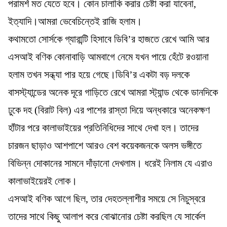
পরামর্শ মত যেতে হবে। কোন চালাকি করার চেষ্টা করা যাবেনা,
ইত্যাদি।আমরা ভেবেচিন্তেই রাজি হলাম।
কথামতো সোর্সকে গ্যারান্টি হিসাবে ডিবি’র হাজতে রেখে আমি আর
এসআই বণিক কোনাবাড়ি আমবাগে নেমে যখন পায়ে হেঁটে রওয়ানা
হলাম তখন সন্ধ্যা পার হয়ে গেছে।ডিবি’র একটা বড় দলকে
বাসস্ট্যান্ডের অনেক দূরে গাড়িতে রেখে আমরা স্ট্যান্ড থেকে ডানদিকে
ঢুকে দহ (বিরাট বিল) এর পাশের রাস্তা দিয়ে অন্ধকারে অনেকক্ষণ
হাঁটার পরে কালাভাইয়ের প্রতিনিধিদের সাথে দেখা হল। তাদের
চারজন ছাড়াও আশপাশে আরও বেশ কয়েকজনকে অলস ভঙ্গীতে
বিভিন্ন দোকানের সামনে দাঁড়ানো দেখলাম। ধরেই নিলাম যে এরাও
কালাভাইয়েরই লোক।
এসআই বণিক আগে ছিল, তার দেহতল্লাশীর সময়ে সে নিচুস্বরে
তাদের সাথে কিছু আলাপ করে বোঝানোর চেষ্টা করছিল যে সার্কেল