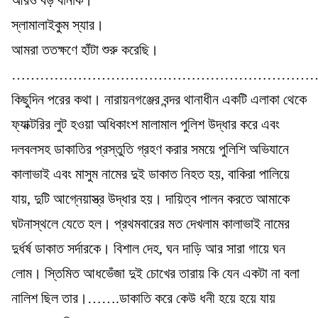
স্লামালাইকুম স্যার।
আমরা ততক্ষণে হাঁটা শুরু করেছি।
…………………………………………………………
কিছুদিন পরের কথা। নারায়নগঞ্জের বন্দর থানাধীন একটি এলাকা থেকে
ফ্যাক্টরির লুট হওয়া অধিকাংশ মালামাল পুলিশ উদ্ধার করে এবং
দলবলসহ ডাকাতির প্রস্তুতি গ্রহণ করার সময়ে পুলিশি অভিযানে
কালাভাই এবং মাসুম নামের দুই ডাকাত নিহত হয়, বাকিরা পালিয়ে
যায়, দুটি আগ্নেয়াস্ত্র উদ্ধার হয়। দায়িত্ব পালন করতে আমাকে
ঘটনাস্থলে যেতে হল। প্রথমবারের মত দেখলাম কালাভাই নামের
দুর্ধর্ষ ডাকাত সর্দারকে। বিশাল দেহ, ঘন দাড়ি আর সারা গায়ে ঘন
লোম। স্তিমিত আধভেঁজা দুই চোখের তারায় কি যেন একটা না বলা
নালিশ ছিল তার।…….ডাকাতি করে কেউ ধনী হয়ে হয়ে যায়