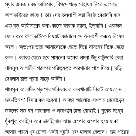
স্যার একজন বড় অফিসার, বিপদে পড়ে সাহায্য নিতে এসেছে
কালাভাইয়ের কাছে। তার দেহ তল্লাশী করা বিরাট বেয়াদবি হবে।
এত বড় অফিসারের কথা-কাজে ফারাক হয়না, ইত্যাদি। একজন
ফোন করে কালাভাইকে বিষয়টা জানালে সে তল্লাশী করতে নিষেধ
করল। অত:পর তারা আমাদেরকে ছেড়ে দিয়ে সামনের দিকে যেতে
বলল। বরাবর যেতে হবে সামনের অনেক লম্বা উঁচু বাউন্ডারি ঘেরা
শামসুল আলামীন গ্রুপের পরিত্যক্ত কারখানার পাশ দিয়ে। ঘড়ি
দেখলাম রাত প্রায় সাড়ে আটটা।
শামসুল আলামীন গ্রুপের পরিত্যক্ত কারখানাটি বিরাট আয়তনের।
দুই-তিনশ’ বিঘার কম হবেনা। আবছা আলোয় দেখলাম বেহোড়ের
জঙ্গলের মত ঘন গাছপালা ও লতাগুল্মে ঠাসা বোঝাই। বুকের মধ্যে
ধুঁকপুঁক করছিল আর ভাবছিলাম আজ এস্পার ওস্পার হয়ে যাক!
আমার পরনে খুব ঢোলা একটা প্যান্ট এবং হালকা কেডস। দুই পায়ের