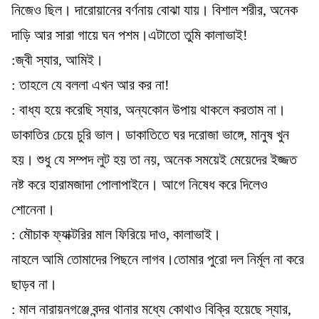
নিজেও ছিল। দারোয়ানের বর্ণনায় বোঝা যায়। বিশাল শরীর, অনেক
দাড়ি আর সারা গায়ে ঘন পশম।এটাতো তুমি কালাভাই!
:জ্বী স্যার, আমিই।
: তাহলে যে বললা এখন আর কর না!
: বাধ্য হয়ে করেছি স্যার, অন্যকোন উপায় থাকলে করতাম না।
ডাকাতির চেয়ে চুরি ভাল। ডাকাতিতে ঘর দরোজা ভাঙ্গে, মানুষ খুন
হয়। শুধু যে সম্পদ লুট হয় তা নয়, অনেক সময়েই মেয়েদের ইজ্জত
নষ্ট করে হারামজাদা পোলাপাইনে। আগে নিষেধ করে দিলেও
শোনেনা।
: মৌচাক ফ্যাক্টরির মাল ফিরিয়ে দাও, কালাভাই।
নাহলে আমি তোমাদের পিছনে লাগব।তোমার পুরো দল নির্মূল না করে
ছাড়ব না।
: মাল নারায়নগঞ্জে বন্দর থানার মধ্যে কোথাও বিক্রি হয়েছে স্যার,