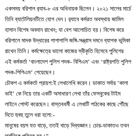
একসময় বরিশাল র‌্যাব-৮ এর অধিনায়ক ছিলেন। ২০২১ সালের মার্চে
তিনি ব্যাটেলিয়নটিতে যোগ দেন। র‌্যাবে কর্মরত অবস্থায় জামিল
হাসান বিশেষ অবদান রাখেন; যা বেশ আলোচিত হয়। বিশেষ করে
বরিশালে মাদক উদ্ধারের পাশাপাশি জঙ্গি-সন্ত্রাস দমনে ব্যাপক ভূমিকা
রাখেন তিনি। কর্মক্ষেত্রে ভালো কাজের স্বীকৃতি হিসেবে পুলিশের
এই কর্মকর্তা ‘বাংলাদেশ পুলিশ পদক- বিপিএম’ এবং ‘রাষ্ট্রপতি পুলিশ
পদক-পিপিএম’ পেয়েছেন।
চৌকশ এ কর্মকর্তা প্রায়শ:ই লেখালেখি করেন। ডাকাত সর্দার ‌’কালা
ভাই’ কে নিয়ে তার একটি অসাধারণ লেখা তাঁর ফেসবুকের টাইম
লাইনে পোস্ট করেছেন। বাস্তবধর্মী এ লেখাটি পাঠকের কাছে পৌঁছে
দিতে হুবহু তুলে ধরা হলো:-
মানুষের বয়স যত বাড়ে, ততই বাড়ে দিব্যজ্ঞান। চোর-ডাকাতও তখন
দার্শনিকে পরিনত হয়।”